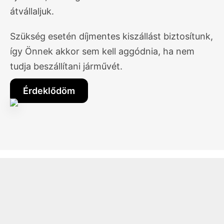
átvállaljuk.
Szükség esetén díjmentes kiszállást biztosítunk,
így Önnek akkor sem kell aggódnia, ha nem
tudja beszállítani járművét.
Érdeklődöm
Egyszerű, gyors és
biztonságos folyamat